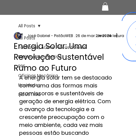
All Posts
José Gabriel - PistãoWEB .
26 de mar. de 2024
2 min de leitura
All Posts
Energia Solar: Uma
Fachadas, ACM e Placas Solares
Revolução Sustentável
Estética Automotiva
Rumo ao Futuro
PPF
Oficinas Mecânica
A energia solar tem se destacado 
como uma das formas mais 
Novidades
promissoras e sustentáveis de 
INDUSTRIAL
geração de energia elétrica. Com 
o avanço da tecnologia e a 
crescente preocupação com o 
meio ambiente, cada vez mais 
pessoas estão buscando 