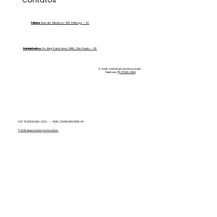
Solar com a Água Desmineralizada
Zero Ka
Fábrica:
Rua do Albatroz, 430. Palhoça - SC
Administrativo:
Av. Brig. Faria Lima, 3400, São Paulo - SP.
E-mail:
contato@zeroka.com.br
Telefone:
(11) 97243-3694
A2T TECNOLOGIA LTDA - CNPJ 36.806.286/0001-44
© 2026 desenvolvido por Inovatório