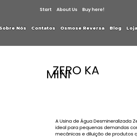
Start
About Us
Buy here!
Sobre Nós
Contatos
Osmose Reversa
Blog
Loj
ZERO KA
MINI
A Usina de Água Desmineralizada Ze
ideal para pequenas demandas como
mecânicas e diluição de produtos 