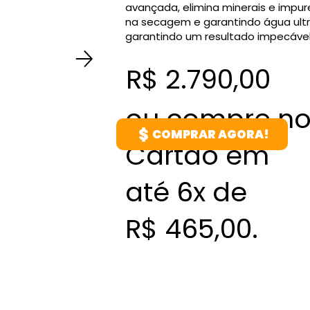
avançada, elimina minerais e impu
na secagem e garantindo água ultr
garantindo um resultado impecáve
R$ 2.790,00
ou compre n
COMPRAR AGORA!
Cartão em
até 6x de
R$ 465,00.