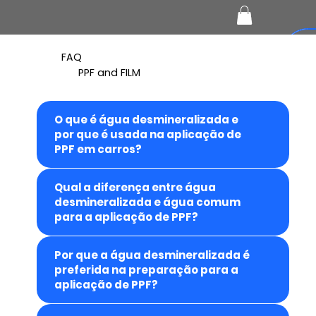
FAQ
PPF and FILM
O que é água desmineralizada e
por que é usada na aplicação de
PPF em carros?
Qual a diferença entre água
desmineralizada e água comum
para a aplicação de PPF?
Por que a água desmineralizada é
preferida na preparação para a
aplicação de PPF?