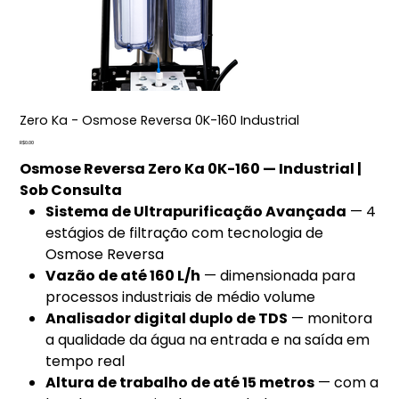
Zero Ka - Osmose Reversa 0K-160 Industrial
Price
R$0.00
Osmose Reversa Zero Ka 0K-160 — Industrial |
Sob Consulta
Sistema de Ultrapurificação Avançada
— 4
estágios de filtração com tecnologia de
Osmose Reversa
Vazão de até 160 L/h
— dimensionada para
processos industriais de médio volume
Analisador digital duplo de TDS
— monitora
a qualidade da água na entrada e na saída em
tempo real
Altura de trabalho de até 15 metros
— com a