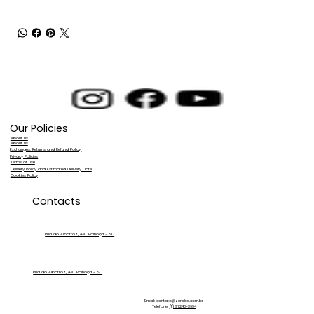
Our Policies
About Us
About Us
Exchanges, Returns and Refund Policy.
Privacy Policies
Terms of use
Delivery Policy and Estimated Delivery Date
Cookies Policy
Contacts
Rua do Albatroz, 430. Palhoça - SC
Rua do Albatroz, 430. Palhoça - SC
Email:
contato@zeroka.com.br
Telefone:
(11) 97243-3694