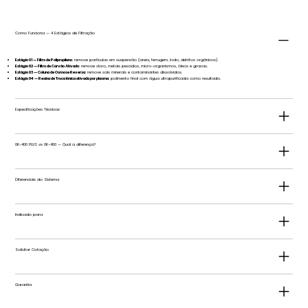
Como Funciona — 4 Estágios de Filtração
Estágio 01 — Filtro de Polipropileno
: remove partículas em suspensão (areia, ferrugem, lodo, detritos orgânicos).
Estágio 02 — Filtro de Carvão Ativado
: remove cloro, metais pesados, micro-organismos, óleos e graxas.
Estágio 03 — Coluna de Osmose Reversa
: remove sais minerais e contaminantes dissolvidos.
Estágio 04 — Resina de Troca Iônica ativada por plasma
: polimento final com água ultrapurificada como resultado.
Especificações Técnicas
0K-400 PLUS vs 0K-400 — Qual a diferença?
Diferenciais do Sistema
Indicado para
Solicitar Cotação
Garantia