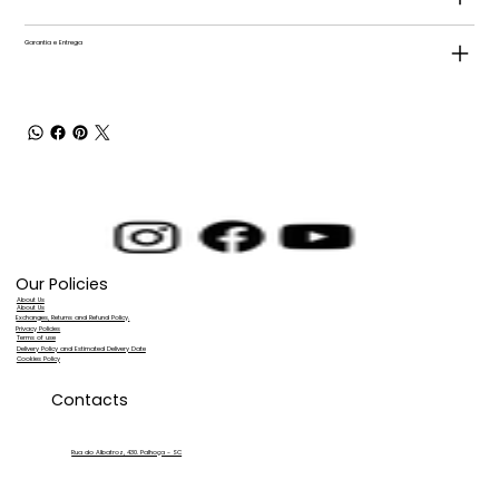
Garantia e Entrega
Our Policies
About Us
About Us
Exchanges, Returns and Refund Policy.
Privacy Policies
Terms of use
Delivery Policy and Estimated Delivery Date
Cookies Policy
Contacts
Rua do Albatroz, 430. Palhoça - SC