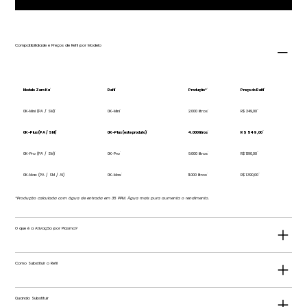
Compatibilidade e Preços de Refil por Modelo
Modelo Zero Ka
Refil
Produção*
Preço do Refil
0K-Mini (PA / SM)
0K-Mini
2.000 litros
R$ 349,00
0K-Plus (PA / SM)
0K-Plus (este produto)
4.000 litros
R$ 549,00
0K-Pro (PA / SM)
0K-Pro
9.000 litros
R$ 1.190,00
0K-Max (PA / SM / AI)
0K-Max
11.000 litros
R$ 1.390,00
*Produção calculada com água de entrada em 35 PPM. Água mais pura aumenta o rendimento.
O que é a Ativação por Plasma?
Como Substituir o Refil
Quando Substituir