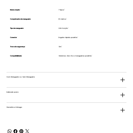
Modos de jato
7 tipos
Comprimento da mangueira
1,5 metros
Tipo de mangueira
Anti-torção
Conector
Engate rápido padrão
Trava de segurança
Sim
Compatibilidade
Sistemas Zero Ka e mangueiras padrão
Com Mangueira vs Sem Mangueira
Indicado para
Garantia e Entrega