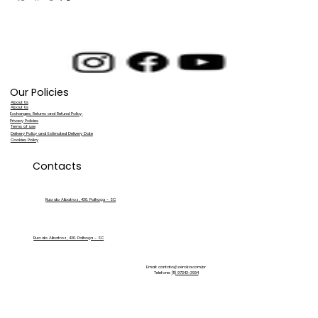
Our Policies
About Us
About Us
Exchanges, Returns and Refund Policy.
Privacy Policies
Terms of use
Delivery Policy and Estimated Delivery Date
Cookies Policy
Contacts
Rua do Albatroz, 430. Palhoça - SC
Rua do Albatroz, 430. Palhoça - SC
Email:
contato@zeroka.com.br
Telefone:
(11) 97243-3694