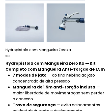
Hydropistola com Mangueira Zeroka
Price
R$87.60
Hydropistola com Mangueira Zero Ka — Kit
Completo com Mangueira Anti-Torção de 1,5m
7 modos de jato
— do fino neblina ao jato
concentrado de alta pressão
Mangueira de 1,5m anti-torção inclusa
—
maior liberdade de movimentação sem perder
a conexão
Trava de segurança
— evita acionamentos
acidentais durante o deslocamento