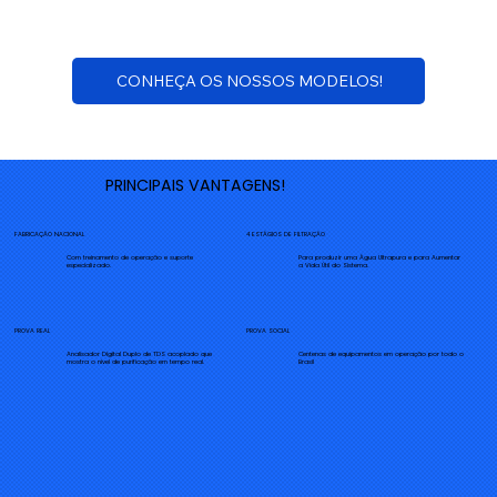
CONHEÇA OS NOSSOS MODELOS!
PRINCIPAIS VANTAGENS!
FABRICAÇÃO NACIONAL
4 ESTÁGIOS DE FILTRAÇÃO
Com treinamento de operação e suporte
Para produzir uma Água Ultrapura e para Aumentar
especializado.
a Vida Útil do Sistema.
PROVA REAL
PROVA SOCIAL
Analisador Digital Duplo de TDS acoplado que
Centenas de equipamentos em operação por todo o
mostra o nível de purificação em tempo real.
Brasil