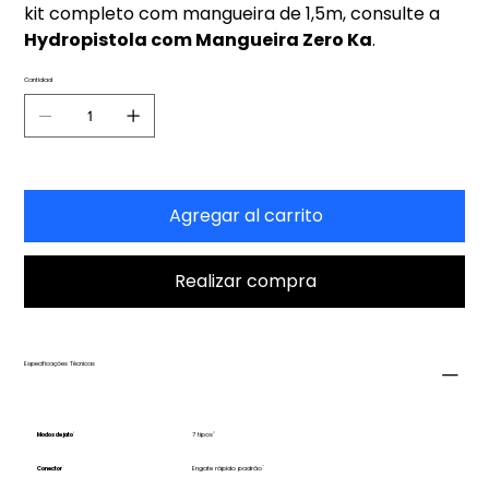
kit completo com mangueira de 1,5m, consulte a
Hydropistola com Mangueira Zero Ka
.
Cantidad
Agregar al carrito
Realizar compra
Especificações Técnicas
Modos de jato
7 tipos
Conector
Engate rápido padrão