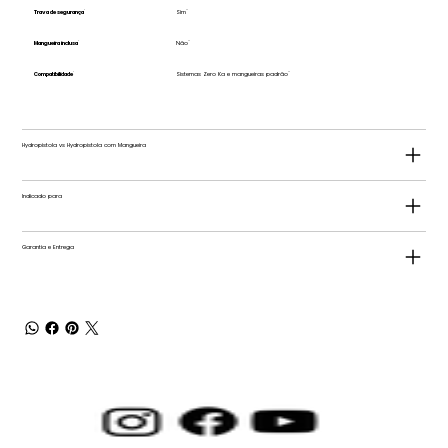
Trava de segurança
Sim
Mangueira inclusa
Não
Compatibilidade
Sistemas Zero Ka e mangueiras padrão
Hydropistola vs Hydropistola com Mangueira
Indicado para
Garantia e Entrega