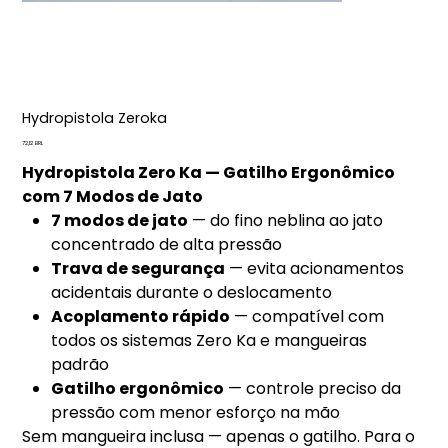
Hydropistola Zeroka
Precio
72,12 BRL
Hydropistola Zero Ka — Gatilho Ergonômico
com 7 Modos de Jato
7 modos de jato
— do fino neblina ao jato
concentrado de alta pressão
Trava de segurança
— evita acionamentos
acidentais durante o deslocamento
Acoplamento rápido
— compatível com
todos os sistemas Zero Ka e mangueiras
padrão
Gatilho ergonômico
— controle preciso da
pressão com menor esforço na mão
Sem mangueira inclusa — apenas o gatilho. Para o