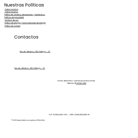
Nuestras Políticas
Sobre nosotros
Sobre nosotros
Política de cambios, devoluciones y reembolsos.
Políticas de privacidad
Terminos de uso
Política de entrega y fecha estimada de entrega
Política de cookies
Contactos
Rua do Albatroz, 430. Palhoça - SC
Rua do Albatroz, 430. Palhoça - SC
Correo electrónico:
contacto@zeroka.com.br
Telefone:
(11) 97243-3694
A2T TECNOLOGIA LTDA - CNPJ 36.806.286/0001-44
© 2023 desarrollado con orgullo por Pitão Web.