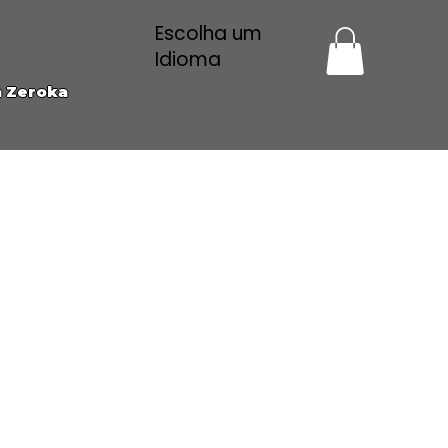
Escolha um
Idioma
a Zeroka