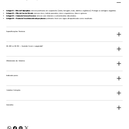
Estágio 01 — Filtro de Polipropileno
: remove partículas em suspensão (areia, ferrugem, lodo, detritos orgânicos). Protege os estágios seguintes.
Estágio 02 — Filtro de Carvão Ativado
: remove cloro, metais pesados, micro-organismos, óleos e graxas.
Estágio 03 — Coluna de Osmose Reversa
: remove sais minerais e contaminantes dissolvidos.
Estágio 04 — Resina de Troca Iônica ativada por plasma
: polimento final com água ultrapurificada como resultado.
Especificações Técnicas
0K-280 vs 0K-160 — Quando fazer o upgrade?
Diferenciais do Sistema
Indicado para
Solicitar Cotação
Garantia