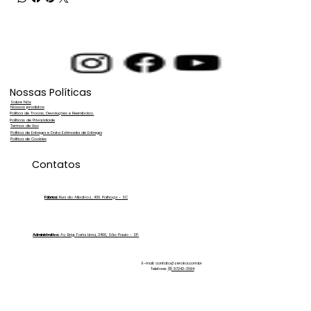
Nossas Políticas
Sobre Nós
Nossos produtos
Política de Trocas, Devoluções e Reembolso.
Políticas de Privacidade
Termos de Uso
Política de Entrega e Data Estimada de Entrega
Política de Cookies
Contatos
Fábrica:
Rua do Albatroz, 430. Palhoça - SC
Administrativo:
Av. Brig. Faria Lima, 3400, São Paulo - SP.
E-mail:
contato@zeroka.com.br
Telefone:
(11) 97243-3694