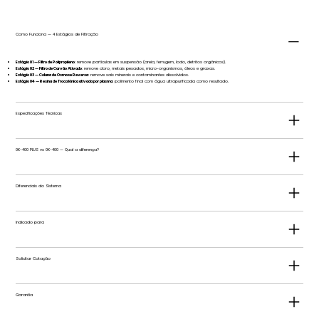
Como Funciona — 4 Estágios de Filtração
Estágio 01 — Filtro de Polipropileno
: remove partículas em suspensão (areia, ferrugem, lodo, detritos orgânicos).
Estágio 02 — Filtro de Carvão Ativado
: remove cloro, metais pesados, micro-organismos, óleos e graxas.
Estágio 03 — Coluna de Osmose Reversa
: remove sais minerais e contaminantes dissolvidos.
Estágio 04 — Resina de Troca Iônica ativada por plasma
: polimento final com água ultrapurificada como resultado.
Especificações Técnicas
0K-400 PLUS vs 0K-400 — Qual a diferença?
Diferenciais do Sistema
Indicado para
Solicitar Cotação
Garantia