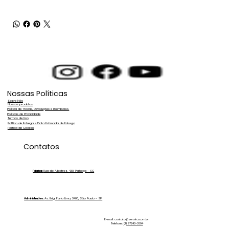
Nossas Políticas
Sobre Nós
Nossos produtos
Política de Trocas, Devoluções e Reembolso.
Políticas de Privacidade
Termos de Uso
Política de Entrega e Data Estimada de Entrega
Política de Cookies
Contatos
Fábrica:
Rua do Albatroz, 430. Palhoça - SC
Administrativo:
Av. Brig. Faria Lima, 3400, São Paulo - SP.
E-mail:
contato@zeroka.com.br
Telefone:
(11) 97243-3694