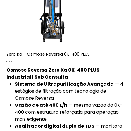
Zero Ka - Osmose Reversa 0K-400 PLUS
Preço
R$ 0,00
Osmose Reversa Zero Ka 0K-400 PLUS —
Industrial | Sob Consulta
Sistema de Ultrapurificação Avançada
— 4
estágios de filtração com tecnologia de
Osmose Reversa
Vazão de até 400 L/h
— mesma vazão do 0K-
400 com estrutura reforçada para operação
mais exigente
Analisador digital duplo de TDS
— monitora