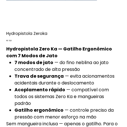
Hydropistola Zeroka
Preço
R$ 72,12
Hydropistola Zero Ka — Gatilho Ergonômico
com 7 Modos de Jato
7 modos de jato
— do fino neblina ao jato
concentrado de alta pressão
Trava de segurança
— evita acionamentos
acidentais durante o deslocamento
Acoplamento rápido
— compatível com
todos os sistemas Zero Ka e mangueiras
padrão
Gatilho ergonômico
— controle preciso da
pressão com menor esforço na mão
Sem mangueira inclusa — apenas o gatilho. Para o