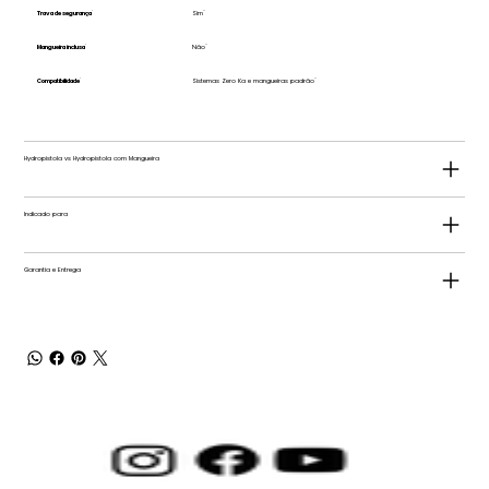
Trava de segurança
Sim
Mangueira inclusa
Não
Compatibilidade
Sistemas Zero Ka e mangueiras padrão
Hydropistola vs Hydropistola com Mangueira
Indicado para
Garantia e Entrega