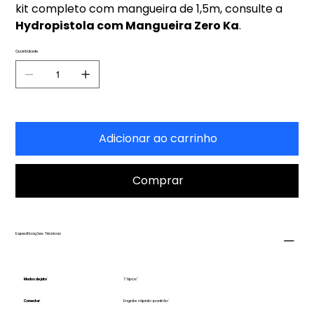
kit completo com mangueira de 1,5m, consulte a
Hydropistola com Mangueira Zero Ka
.
Quantidade
Adicionar ao carrinho
Comprar
Especificações Técnicas
Modos de jato
7 tipos
Conector
Engate rápido padrão