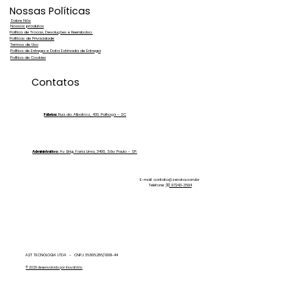
Nossas Políticas
Sobre Nós
Nossos produtos
Política de Trocas, Devoluções e Reembolso.
Políticas de Privacidade
Termos de Uso
Política de Entrega e Data Estimada de Entrega
Política de Cookies
Contatos
Fábrica:
Rua do Albatroz, 430. Palhoça - SC
Administrativo:
Av. Brig. Faria Lima, 3400, São Paulo - SP.
E-mail:
contato@zeroka.com.br
Telefone:
(11) 97243-3694
A2T TECNOLOGIA LTDA - CNPJ 36.806.286/0001-44
© 2026 desenvolvido por Inovatório